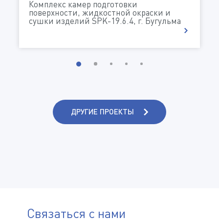
Комплекс камер подготовки
поверхности, жидкостной окраски и
ДАЮ СОГЛАСИЕ НА ОБРАБОТКУ МОИХ
сушки изделий SPK-19.6.4, г. Бугульма
ПЕРСОНАЛЬНЫХ ДАННЫХ В СООТВЕТСТВИИ С
ПОЛИТИКОЙ КОНФИДЕНЦИАЛЬНОСТИ И
ОБРАБОТКИ ПЕРСОНАЛЬНЫХ ДАННЫХ
СОГЛАСЕН НА ПОЛУЧЕНИЕ ИНФОРМАЦИОННЫХ
И РЕКЛАМНЫХ РАССЫЛОК
ДРУГИЕ ПРОЕКТЫ
ОТПРАВИТЬ
Связаться с нами