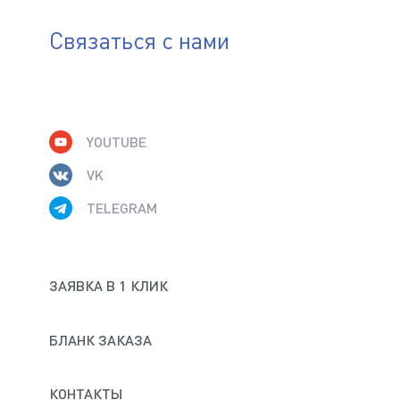
Связаться с нами
(Доступные типы файлов: doc, gif, jpg, mpg, pdf, png, txt, zip)
Комментарий
YOUTUBE
VK
ДАЮ СОГЛАСИЕ НА ОБРАБОТКУ МОИХ
TELEGRAM
ПЕРСОНАЛЬНЫХ ДАННЫХ В СООТВЕТСТВИИ С
ПОЛИТИКОЙ КОНФИДЕНЦИАЛЬНОСТИ И
ОБРАБОТКИ ПЕРСОНАЛЬНЫХ ДАННЫХ
ЗАЯВКА В 1 КЛИК
СОГЛАСЕН НА ПОЛУЧЕНИЕ ИНФОРМАЦИОННЫХ
И РЕКЛАМНЫХ РАССЫЛОК
БЛАНК ЗАКАЗА
КОНТАКТЫ