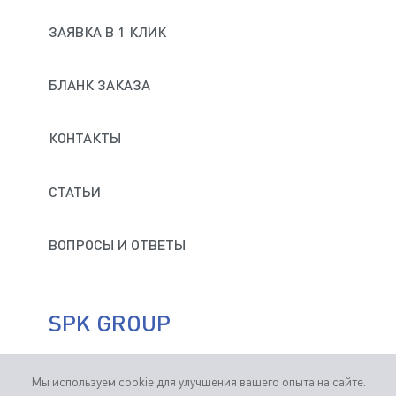
ОБРАБОТКИ ПЕРСОНАЛЬНЫХ ДАННЫХ
Высота подъема
ЗАЯВКА В 1 КЛИК
СОГЛАСЕН НА ПОЛУЧЕНИЕ ИНФОРМАЦИОННЫХ
И РЕКЛАМНЫХ РАССЫЛОК
Расстояние смыкания:
БЛАНК ЗАКАЗА
Уровень освещенности кабины (Люкс)
КОНТАКТЫ
ВОЗМОЖНОСТЬ ИЗГОТОВЛЕНИЯ ПРИЯМКА
СТАТЬИ
ОТПРАВИТЬ
ОСВЕЩЕНИЕ В ПРИЯМКЕ
ВОПРОСЫ И ОТВЕТЫ
Способ подачи изделия:
Способ обработки:
SPK GROUP
При выборе ручной обработки указать число
одновременно работающих операторов:
Мы используем cookie для улучшения вашего опыта на сайте.
Продвижение сайтов
— Студия "Кутузов"