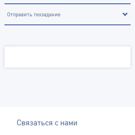
Отправить техзадание
Наименование организации, ИНН
Электронная почта
Телефон
Город
Отправить файл
Связаться с нами
(Доступные типы файлов: doc, gif, jpg, mpg, pdf, png, txt, zip)