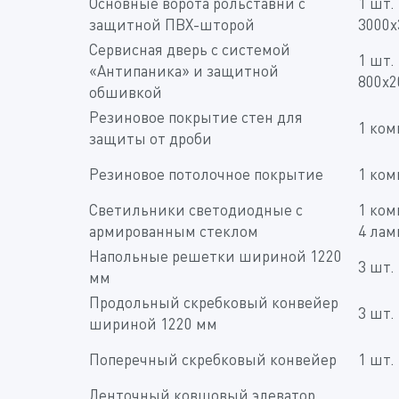
Основные ворота рольставни с
1 шт.
защитной ПВХ-шторой
3000x
Сервисная дверь с системой
1 шт.
«Антипаника» и защитной
800x2
обшивкой
Резиновое покрытие стен для
1 ком
защиты от дроби
Резиновое потолочное покрытие
1 ком
Светильники светодиодные с
1 ком
армированным стеклом
4 лам
Напольные решетки шириной 1220
3 шт.
мм
Продольный скребковый конвейер
3 шт.
шириной 1220 мм
Поперечный скребковый конвейер
1 шт.
Ленточный ковшовый элеватор