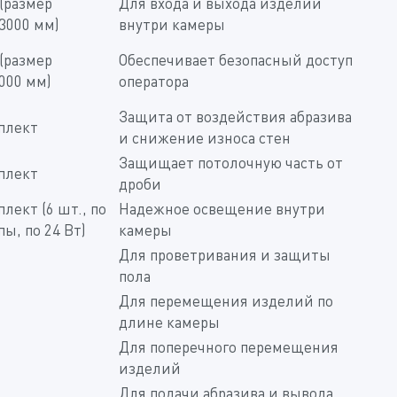
 (размер
Для входа и выхода изделий
3000 мм)
внутри камеры
 (размер
Обеспечивает безопасный доступ
000 мм)
оператора
Защита от воздействия абразива
плект
и снижение износа стен
Защищает потолочную часть от
плект
дроби
плект (6 шт., по
Надежное освещение внутри
пы, по 24 Вт)
камеры
Для проветривания и защиты
пола
Для перемещения изделий по
длине камеры
Для поперечного перемещения
изделий
Для подачи абразива и вывода