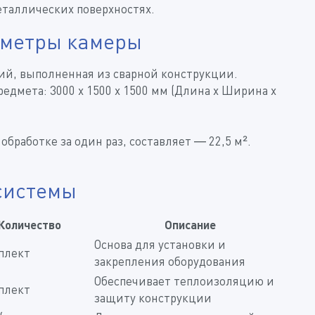
еталлических поверхностях.
аметры камеры
ий, выполненная из сварной конструкции.
редмета:
3000 х 1500 х 1500 мм
(Длина х Ширина х
обработке за один раз, составляет —
22,5 м²
.
системы
Количество
Описание
Основа для установки и
плект
закрепления оборудования
Обеспечивает теплоизоляцию и
плект
защиту конструкции