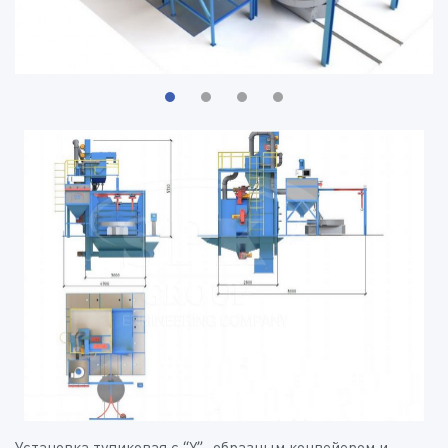
Установка тупиковая с “Y”- образным конвейером и