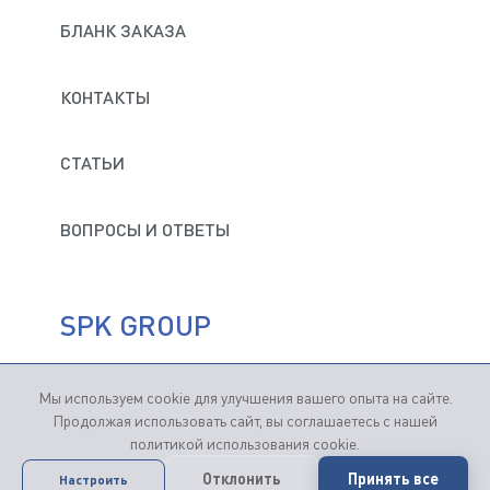
И РЕКЛАМНЫХ РАССЫЛОК
Расстояние смыкания:
БЛАНК ЗАКАЗА
Уровень освещенности кабины (Люкс)
КОНТАКТЫ
ВОЗМОЖНОСТЬ ИЗГОТОВЛЕНИЯ ПРИЯМКА
СТАТЬИ
ОТПРАВИТЬ
ОСВЕЩЕНИЕ В ПРИЯМКЕ
ВОПРОСЫ И ОТВЕТЫ
Способ подачи изделия:
Способ обработки:
SPK GROUP
При выборе ручной обработки указать число
одновременно работающих операторов:
Мы используем cookie для улучшения вашего опыта на сайте.
Продвижение сайтов
— Студия "Кутузов"
Продолжая использовать сайт, вы соглашаетесь с нашей
Тип дроби
политикой использования cookie.
Продолжая пользование сайтом, вы соглашаетесь
Отклонить
Принять все
Настроить
с
применением файлов cookie
.