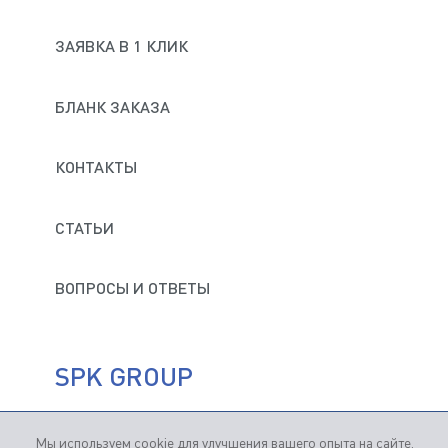
ПОЛИТИКОЙ КОНФИДЕНЦИАЛЬНОСТИ И
ОБРАБОТКИ ПЕРСОНАЛЬНЫХ ДАННЫХ
Материал заготовок
ЗАЯВКА В 1 КЛИК
СОГЛАСЕН НА ПОЛУЧЕНИЕ ИНФОРМАЦИОННЫХ
РЕЗИНА
МАГНИЙ
ТИТАН
И РЕКЛАМНЫХ РАССЫЛОК
БЛАНК ЗАКАЗА
СПЛАВЫ
ПЛАСТИК
МЕДЬ
АЛЮМИНИЙ
ЧУГУН
КОНТАКТЫ
НЕРЖАВЕЮЩАЯ СТАЛЬ
СТАТЬИ
ОТПРАВИТЬ
УГЛЕРОДИСТАЯ СТАЛЬ
Вес деталей
ВОПРОСЫ И ОТВЕТЫ
Минимальные размеры деталей (ДхШхВ)
SPK GROUP
Максимальные размеры деталей (ДхШхВ)
Мы используем cookie для улучшения вашего опыта на сайте.