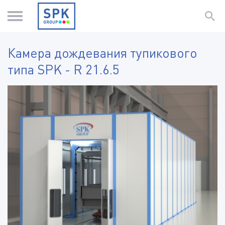
Камера дождевания тупикового
типа SPK - R 21.6.5