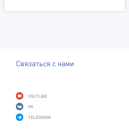
Электронная почта
Контактный телефон
Телефон
Изделие
Город
Описание деталей для промывки
Отправить файл
Связаться с нами
(Доступные типы файлов: doc, gif, jpg, mpg, pdf, png, txt, zip)
Тип
Комментарий
Задача
YOUTUBE
VK
Требование к деталям на выходе
ДАЮ СОГЛАСИЕ НА ОБРАБОТКУ МОИХ
TELEGRAM
ПЕРСОНАЛЬНЫХ ДАННЫХ В СООТВЕТСТВИИ С
Тип загрязнения