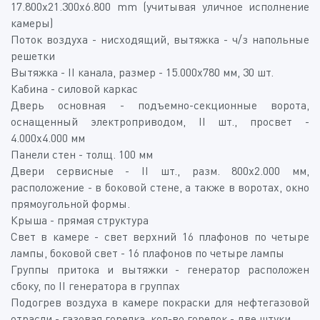
17.800x21.300x6.800 mm (учитывая уличное исполнение
камеры)
Поток воздуха - нисходящий, вытяжка - ч/з напольные
решетки
Вытяжка - II канала, размер - 15.000х780 мм, 30 шт.
Кабина - силовой каркас
Дверь основная - подъемно-секционные ворота,
оснащенный электроприводом, II шт., просвет -
4.000х4.000 мм
Панели стен - толщ. 100 мм
Двери сервисные - II шт., разм. 800х2.000 мм,
расположение - в боковой стене, а также в воротах, окно
прямоугольной формы.
Крыша - прямая структура
Свет в камере - свет верхний 16 плафонов по четыре
лампы, боковой свет - 16 плафонов по четыре лампы
Группы притока и вытяжки - генератор расположен
сбоку, по II генератора в группах
Подогрев воздуха в камере покраски для нефтегазовой
отрасли - газовая горелка, кол-во горелок - две штуки.