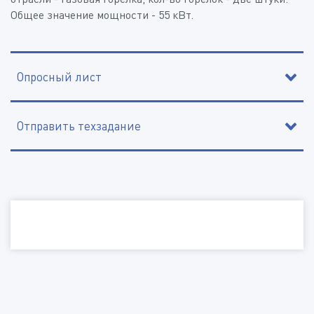
Общее значение мощности - 55 кВт.
Опросный лист
Отправить техзадание
Контактное лицо
Организация, ИНН
Наименование организации, ИНН
Электронная почта
Электронная почта
Контактный телефон
Телефон
Изделие
Город