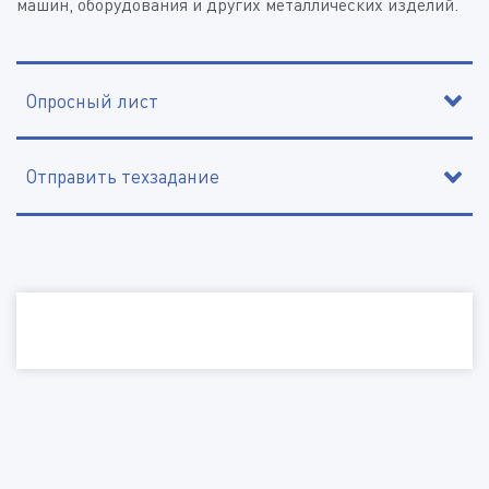
машин, оборудования и других металлических изделий.
Опросный лист
Отправить техзадание
Контактное лицо
Организация, ИНН
Наименование организации, ИНН
Электронная почта
Электронная почта
Контактный телефон
Телефон
Изделие
Город