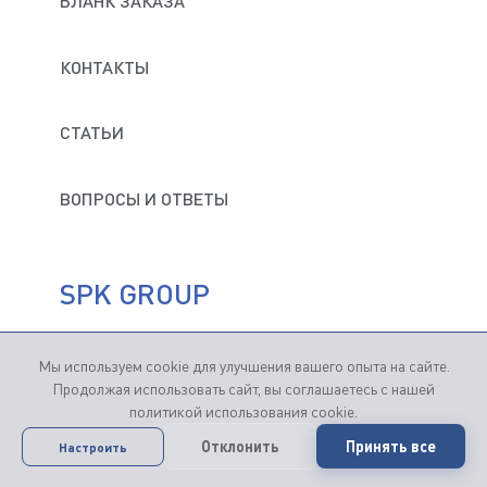
БЛАНК ЗАКАЗА
КОНТАКТЫ
СТАТЬИ
ВОПРОСЫ И ОТВЕТЫ
SPK GROUP
Мы используем cookie для улучшения вашего опыта на сайте.
Продвижение сайтов
— Студия "Кутузов"
Продолжая использовать сайт, вы соглашаетесь с нашей
политикой использования cookie.
Продолжая пользование сайтом, вы соглашаетесь
Отклонить
Принять все
Настроить
с
применением файлов cookie
.