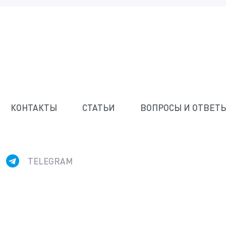
КОНТАКТЫ
СТАТЬИ
ВОПРОСЫ И ОТВЕТ
p)
TELEGRAM
ПЕРСОНАЛЬНЫХ ДАННЫХ В СООТВЕТСТВИИ С
И ОБРАБОТКИ ПЕРСОНАЛЬНЫХ ДАННЫХ