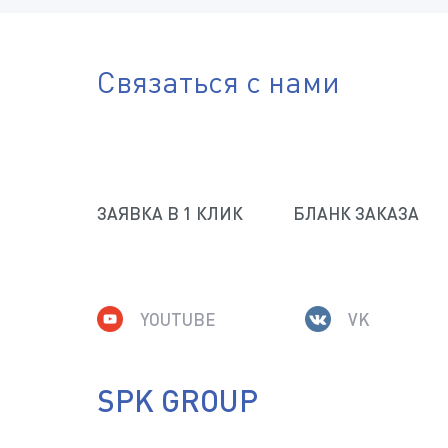
Телефон
Связаться с нами
Город
Отправить файл
ЗАЯВКА В 1 КЛИК
БЛАНК ЗАКАЗА
(Доступные типы файлов: doc, gif, jpg, mpg, pdf, png, txt, zi
Комментарий
YOUTUBE
VK
SPK GROUP
ДАЮ СОГЛАСИЕ НА ОБРАБОТКУ МОИХ 
ПОЛИТИКОЙ КОНФИДЕНЦИАЛЬНОСТИ 