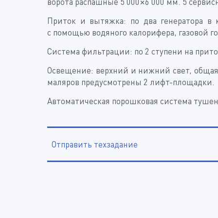
ворота распашные 5 000×6 000 мм. 5 сервис
Приток и вытяжка: по два генератора в 
с помощью водяного калорифера, газовой го
Система фильтрации: по 2 ступени на прит
Освещение: верхний и нижний свет, обща
маляров предусмотрены 2 лифт-площадки.
Автоматическая порошковая система тушен
Отправить техзадание
Наименование организации, ИНН
Электронная почта