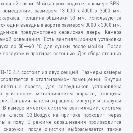
сильной грязи. Мойка производится в камере SPK-
м помещении, размером 13 000 х 4000 х 3500 мм.
локаркаса, толщина обшивки 50 мм, используются
я одни въездные ворота размером 3000 x 3000 мм,
ников предусмотрено сервисная дверь. Камера
емой освещения. Есть вентиляционная установка
духа до 50—60 °C для сушки после мойки. После
 воздухом и протирая ветошью. Для сбора сточных
-13.4.4 состоит из двух секций. Размеры камеры
располагается в отапливаемом помещении. Внутри
летные ворота, для сотрудников установлена
на усиленном металлическом каркасе, толщина
ели. Сэндвич-панели окрашены изнутри и снаружи
. В камере имеется система вентиляции, система
ия класса G3.Воздух на притоке проходит через
лы в полу. В режиме окрашивания производится
я снаружи, после очистки выбрасывается также