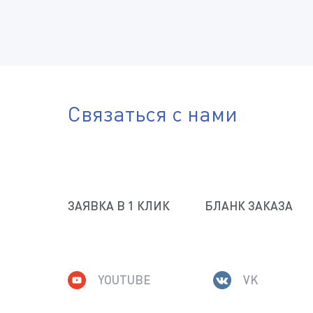
Наименование организации, ИНН
Электронная почта
Телефон
Связаться с нами
Город
Отправить файл
ЗАЯВКА В 1 КЛИК
БЛАНК ЗАКАЗА
(Доступные типы файлов: doc, gif, jpg, mpg, pdf, png, txt, zi
Комментарий
YOUTUBE
VK