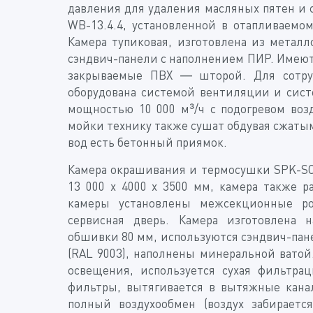
давления для удаления масляных пятен и 
WB-13.4.4, установленной в отапливаемо
Камера тупиковая, изготовлена из метал
сэндвич-панели с наполнением ПИР. Имеютс
закрываемые ПВХ — шторой. Для сотруд
оборудована системой вентиляции и сист
мощностью 10 000 м³/ч с подогревом воз
мойки технику также сушат обдувая сжатым
вод есть бетонный приямок.
Камера окрашивания и термосушки SPK-SCB
13 000 х 4000 х 3500 мм, камера также 
камеры установлены межсекционные рол
сервисная дверь. Камера изготовлена 
обшивки 80 мм, используются сэндвич-пан
(RAL 9003), наполнены минеральной ватой
освещения, используется сухая фильтрац
фильтры, вытягивается в вытяжные кана
полный воздухообмен (воздух забираетс