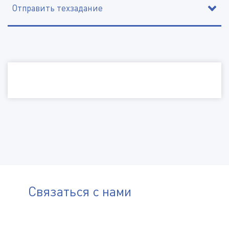
Отправить техзадание
Наименование организации, ИНН
Электронная почта
Телефон
Город
Отправить файл
Связаться с нами
(Доступные типы файлов: doc, gif, jpg, mpg, pdf, png, txt, zip)
Комментарий