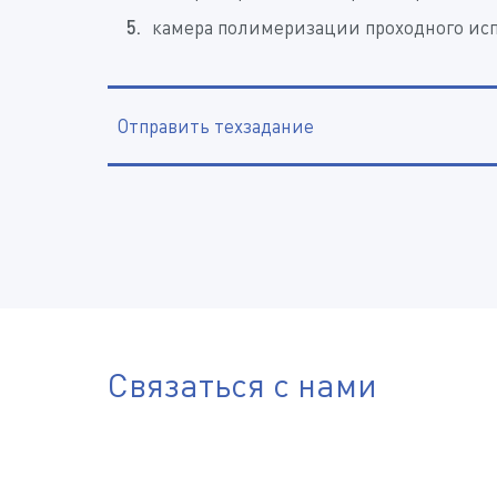
камера полимеризации проходного ис
Отправить техзадание
Наименование организации, ИНН
Электронная почта
Телефон
Связаться с нами
Город
Отправить файл