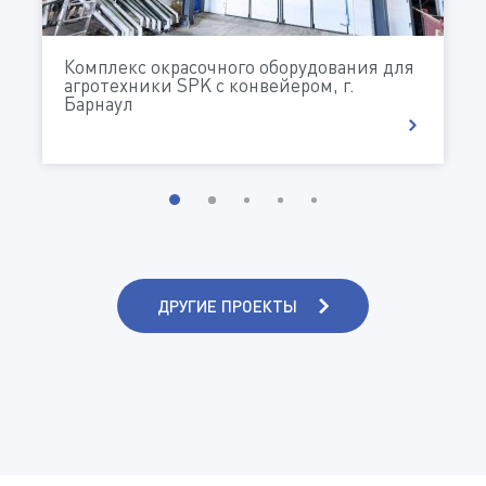
Комплекс окрасочного оборудования для
агротехники SPK с конвейером, г.
ДАЮ СОГЛАСИЕ НА ОБРАБОТКУ МОИХ
Барнаул
ПЕРСОНАЛЬНЫХ ДАННЫХ В СООТВЕТСТВИИ С
ПОЛИТИКОЙ КОНФИДЕНЦИАЛЬНОСТИ И
ОБРАБОТКИ ПЕРСОНАЛЬНЫХ ДАННЫХ
СОГЛАСЕН НА ПОЛУЧЕНИЕ ИНФОРМАЦИОННЫХ
И РЕКЛАМНЫХ РАССЫЛОК
ДРУГИЕ ПРОЕКТЫ
ОТПРАВИТЬ