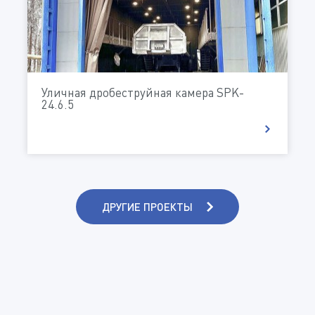
(Доступные типы файлов: doc, gif, jpg, mpg, pdf, png, txt, zip)
Обработка:
Комментарий
Желаемые габаритные размеры кабины (в мм)
ДхШхВ:
Уличная дробеструйная камера SPK-
Тип кабины:
24.6.5
ДАЮ СОГЛАСИЕ НА ОБРАБОТКУ МОИХ
ПЕРСОНАЛЬНЫХ ДАННЫХ В СООТВЕТСТВИИ С
НАЛИЧИЕ РАЗДЕЛИТЕЛЬНОЙ ПЕРЕГОРОДКИ
ПОЛИТИКОЙ КОНФИДЕНЦИАЛЬНОСТИ И
ОБРАБОТКИ ПЕРСОНАЛЬНЫХ ДАННЫХ
Высота подъема
СОГЛАСЕН НА ПОЛУЧЕНИЕ ИНФОРМАЦИОННЫХ
И РЕКЛАМНЫХ РАССЫЛОК
ДРУГИЕ ПРОЕКТЫ
Расстояние смыкания:
Уровень освещенности кабины (Люкс)
ВОЗМОЖНОСТЬ ИЗГОТОВЛЕНИЯ ПРИЯМКА
ОТПРАВИТЬ