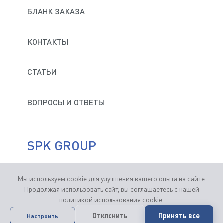
БЛАНК ЗАКАЗА
КОНТАКТЫ
СТАТЬИ
ВОПРОСЫ И ОТВЕТЫ
SPK GROUP
Мы используем cookie для улучшения вашего опыта на сайте.
Продвижение сайтов
— Студия "Кутузов"
Продолжая использовать сайт, вы соглашаетесь с нашей
политикой использования cookie.
Продолжая пользование сайтом, вы соглашаетесь
Отклонить
Принять все
Настроить
с
применением файлов cookie
.