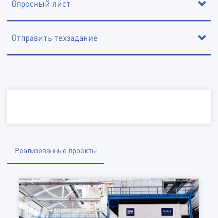
Опросный лист
Отправить техзадание
Контактное лицо
Организация, ИНН
Наименование организации, ИНН
Электронная почта
Электронная почта
Контактный телефон
Телефон
Реализованные проекты
Изделие
Город
Максимальные размеры изделия (мм) ДхШхВ:
Отправить файл
Тип кабины: